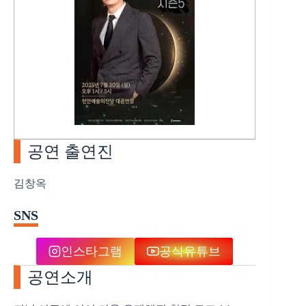
공연 출연진
김창옥
SNS
인스타그램
공식유튜브
공연소개