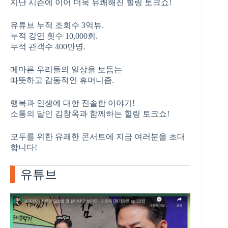
지난 시즌에 이어 더욱 유쾌해진 힐링 토크쇼!
유튜브 누적 조회수 3억뷰.
누적 강연 횟수 10,000회.
누적 관객수 400만명.
메마른 우리들의 일상을 보듬는
따뜻하고 감동적인 휴머니즘.
행복과 인생에 대한 진솔한 이야기!
소통의 달인 김창옥과 함께하는 힐링 토크쇼!
모두를 위한 유쾌한 콘서트에 지금 여러분을 초대
합니다!
유튜브